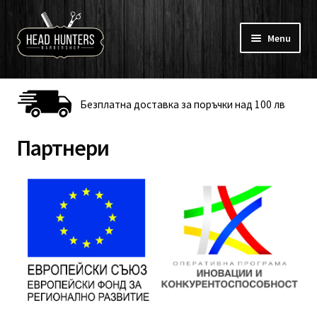
Skip
Skip
to
to
Menu
navigation
content
Към барбершоп
Безплатна доставка за поръчки над 100 лв
Koca
Партнери
Брада и мустаци
Бръснене и тяло
Брандове
Профил
Онлайн Курсове