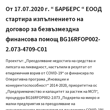
От 17.07.2020 г. “ БАРБЕРС “ ЕООД
Професионално оборудване
стартира изпълнението на
Специални предложения
договор за безвъзмездна
финансова помощ BG16RFOP002-
2.073-4709-C01
Проектът: „Преодоляване недостига на средства и
липсата на ликвидност, настъпили в резултат от
епидемичния взрив от COVID-19“ се финансира по
Оперативна програма „Иновации и
конкурентоспособност“ 2014-2020, приоритетна ос
„Предприемачество и капацитет за растеж на МСП“,
процедура BG16RFOP002-2.073 „Подкрепа на микро и
малки предприятия за преодоляване на
икономическите последствия от пандемията COVID-19“