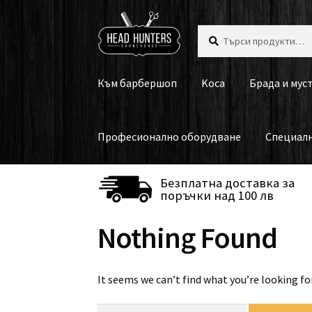
Skip
Skip
Търсене
Търсене
to
to
за:
navigation
content
Към барбершоп
Koca
Брада и мус
Професионално оборудване
Специал
Безплатна доставка за
поръчки над 100 лв
Nothing Found
It seems we can’t find what you’re looking fo
Търсене