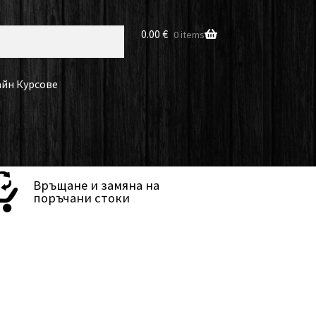
0.00
€
0 items
йн Курсове
Връщане и замяна на
поръчани стоки