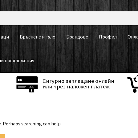
таци
Бръснене и тяло
Брандове
Профил
Онла
ни предложения
Сигурно заплащане онлайн
или чрез наложен платеж
r. Perhaps searching can help.