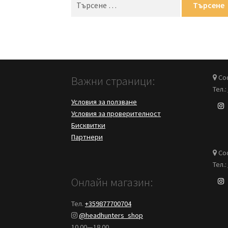
за:
Соф
Важни страници:
Тел.:
Условия за ползване
Условия за проверителност
Бисквитки
Партнери
Соф
Тел.:
Онлайн магазин:
Тел.
+359877700704
@headhunters_shop
10.00—18.00