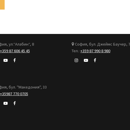
ия, ул.“Алабин“, 8
София, бул. Джеймс Баучер, 
+359 87 606 45 45
Тел.:
+359 87 990 8 980
ия, бул. "Македония", 33
+35987 770 0705