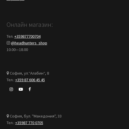
Онлайн магазин:
Тел.
+359877700704
@headhunters_shop
10.00—18.00
София, ул.“Алабин“, 8
Тел.:
+359 87 606 45 45
София, бул. "Македония", 33
Тел.:
+35987 770 0705