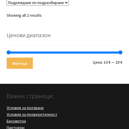
Showing all 2 results
Ценови диапазон
Мин
Мак
Цена:
10 €
—
20 €
Филтър
цен
цен
Важни страници:
Условия за ползване
Условия за проверителност
Бисквитки
Партнери