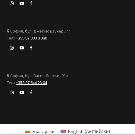
София, бул. Джеймс Баучер, 77
Тел.:
+359 87 990 8 980
София, бул. Васил Левски, 93а
Тел.:
+359 87 644 23 04
Български
English
(
Английски
)