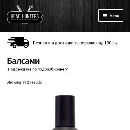
Skip
Skip
to
to
Menu
navigation
content
Към барбершоп
Безплатна доставка за поръчки над 100 лв
Koca
Балсами
Брада и мустаци
Бръснене и тяло
Showing all 2 results
Брандове
Профил
Онлайн Курсове