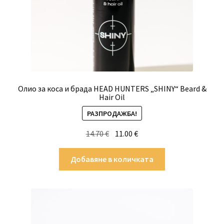
Олио за коса и брада HEAD HUNTERS „SHINY“ Beard &
Hair Oil
РАЗПРОДАЖБА!
Original
Текущата
14.70
€
11.00
€
price
цена
was:
е:
Добавяне в количката
14.70 €.
11.00 €.