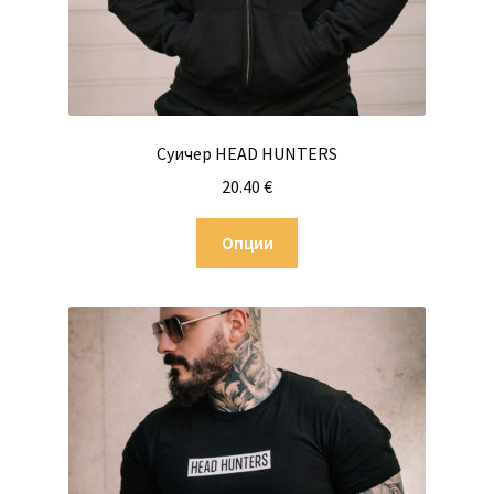
Суичер HEAD HUNTERS
20.40
€
This
Опции
product
has
multiple
variants.
The
options
may
be
chosen