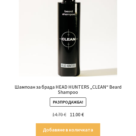
Шампоан за брада HEAD HUNTERS „CLEAN“ Beard
Shampoo
РАЗПРОДАЖБА!
Original
Текущата
14.70
€
11.00
€
price
цена
was:
е:
Добавяне в количката