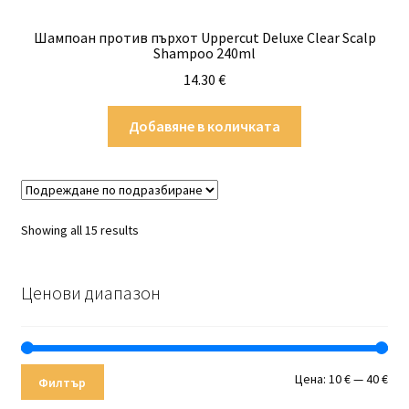
Шампоан против пърхот Uppercut Deluxe Clear Scalp
Shampoo 240ml
14.30
€
Добавяне в количката
Showing all 15 results
Ценови диапазон
Мин
Мак
Цена:
10 €
—
40 €
Филтър
цен
цен