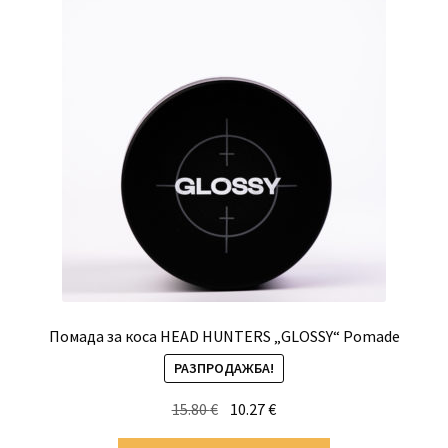
Помада за коса HEAD HUNTERS „GLOSSY“ Pomade
РАЗПРОДАЖБА!
Original
Текущата
15.80
€
10.27
€
price
цена