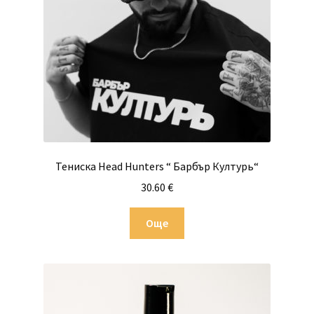
be
chosen
on
the
product
page
Тениска Head Hunters “ Барбър Културь“
30.60
€
Още