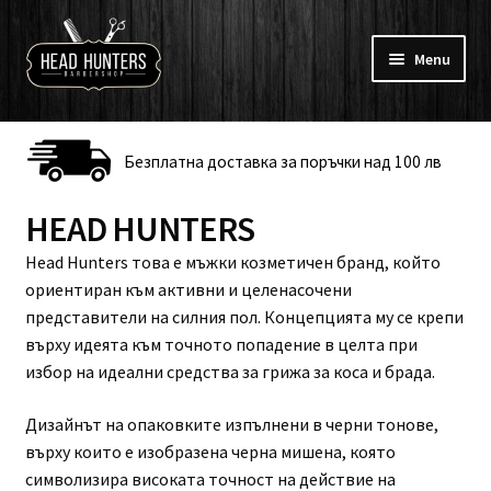
Skip
Skip
to
to
Menu
navigation
content
Към барбершоп
Безплатна доставка за поръчки над 100 лв
Koca
HEAD HUNTERS
Брада и мустаци
Head Hunters това е мъжки козметичен бранд, който
ориентиран към активни и целенасочени
Бръснене и тяло
представители на силния пол. Концепцията му се крепи
върху идеята към точното попадение в целта при
Брандове
избор на идеални средства за грижа за коса и брада.
Профил
Дизайнът на опаковките изпълнени в черни тонове,
върху които е изобразена черна мишена, която
Онлайн Курсове
символизира високата точност на действие на