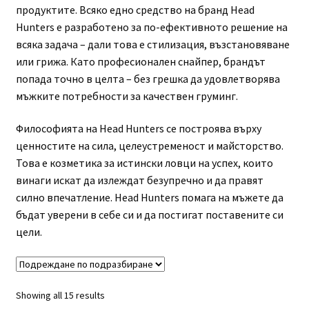
продуктите. Всяко едно средство на бранд Head
Професионално оборудване
Hunters е разработено за по-ефективното решение на
всяка задача – дали това е стилизация, възстановяване
Специални предложения
или грижа. Като професионален снайпер, брандът
попада точно в целта – без грешка да удовлетворява
мъжките потребности за качествен груминг.
Философията на Head Hunters се построява върху
ценностите на сила, целеустременост и майсторство.
Това е козметика за истински ловци на успех, които
винаги искат да излеждат безупречно и да правят
силно впечатление. Head Hunters помага на мъжете да
бъдат уверени в себе си и да постигат поставените си
цели.
Showing all 15 results