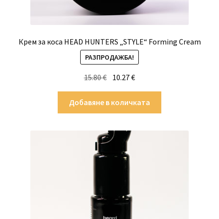
Крем за коса HEAD HUNTERS „STYLE“ Forming Cream
РАЗПРОДАЖБА!
Original
Текущата
15.80
€
10.27
€
price
цена
was:
е:
Добавяне в количката
15.80 €.
10.27 €.