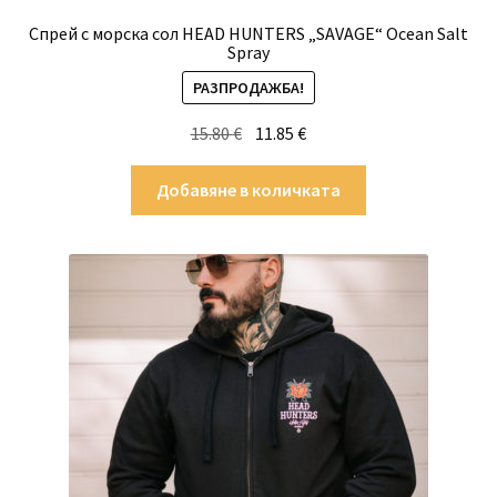
Спрей с морска сол HEAD HUNTERS „SAVAGE“ Ocean Salt
Spray
РАЗПРОДАЖБА!
Original
Текущата
15.80
€
11.85
€
price
цена
was:
е:
Добавяне в количката
15.80 €.
11.85 €.