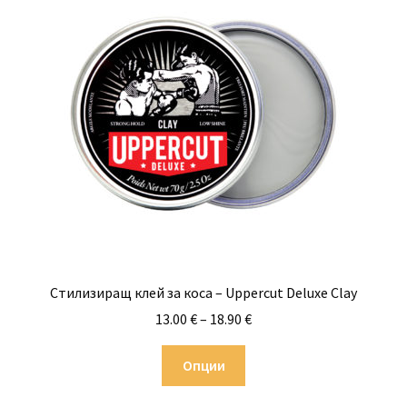
Стилизиращ клей за коса – Uppercut Deluxe Clay
Price
13.00
€
–
18.90
€
range:
This
13.00 €
Опции
product
through
has