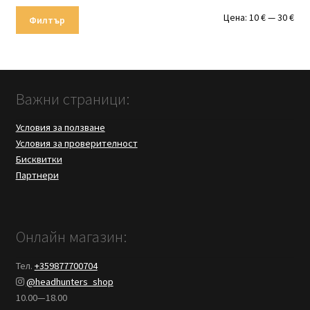
Мин
Мак
Цена:
10 €
—
30 €
Филтър
цен
цен
Важни страници:
Условия за ползване
Условия за проверителност
Бисквитки
Партнери
Онлайн магазин:
Тел.
+359877700704
@headhunters_shop
10.00—18.00