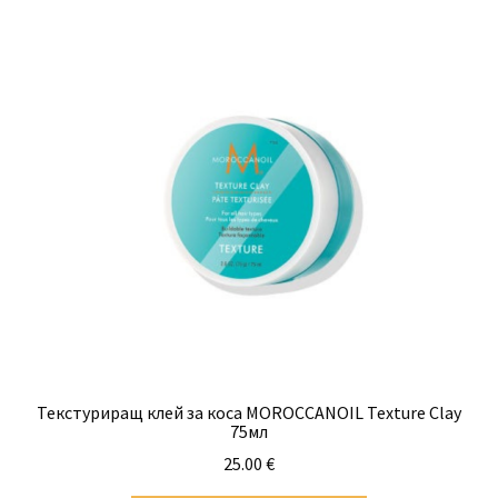
18.90 €
multiple
variants.
The
options
may
be
chosen
on
the
product
page
Текстуриращ клей за коса MOROCCANOIL Texture Clay
75мл
25.00
€