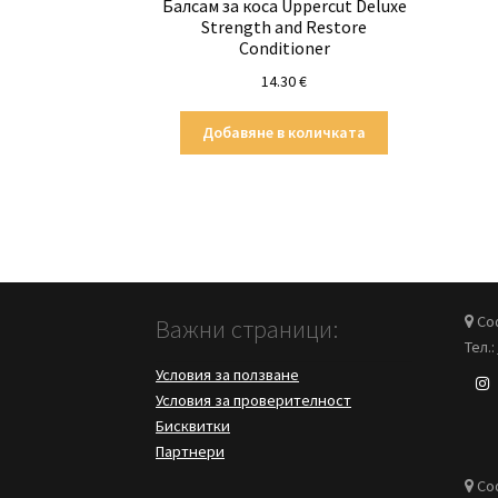
Балсам за коса Uppercut Deluxe
Strength and Restore
Conditioner
14.30
€
Добавяне в количката
Соф
Важни страници:
Тел.:
Условия за ползване
Условия за проверителност
Бисквитки
Партнери
Соф