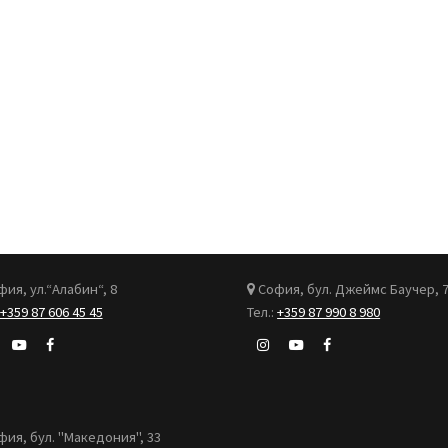
ия, ул.“Алабин“, 8
София, бул. Джеймс Баучер, 
+359 87 606 45 45
Тел.:
+359 87 990 8 980
ия, бул. "Македония", 33