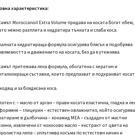
овна характеристика:
амът Moroccanoil Extra Volume придава на косата богат обем,
ато нежно разплита и хидратира тънката и слаба коса.
калната хидратираща формула осигурява блясък и подобрява
вляемостта и движението на косата, без да я утежнява.
самът притежава лека формула, обогатена с кератин и
итализиращи съставки, които предпазват и подхранват косат
одящ и за боядисана коса.
атен с: – масло от арган – прави косата еластична, гладка и ле
оформяне – глицерин – естествен овлажнител, който осигурява
ратиране в дълбочина – кокамид MЕА – създаден от мастни
лини, извлечени от кокосово масло – екстракт от цвета на
бролистна липа – уплътнява косъма по естестевн начин и