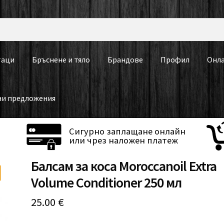
таци
Бръснене и тяло
Брандове
Профил
Онла
ни предложения
Сигурно заплащане онлайн
или чрез наложен платеж
Балсам за коса Moroccanoil Extra
Volume Conditioner 250 мл
25.00
€