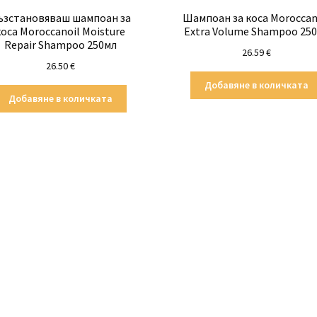
ъзстановяваш шампоан за
Шампоан за коса Moroccan
коса Moroccanoil Moisture
Extra Volume Shampoo 25
Repair Shampoo 250мл
26.59
€
26.50
€
Добавяне в количката
Добавяне в количката