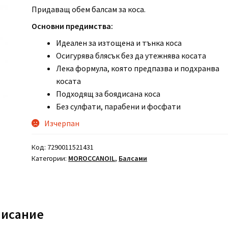
Придаващ обем балсам за коса.
Основни предимства:
Идеален за изтощена и тънка коса
Осигурява блясък без да утежнява косата
Лека формула, която предпазва и подхранва
косата
Подходящ за боядисана коса
Без сулфати, парабени и фосфати
Изчерпан
Код:
7290011521431
Категории:
MOROCCANOIL
,
Балсами
исание