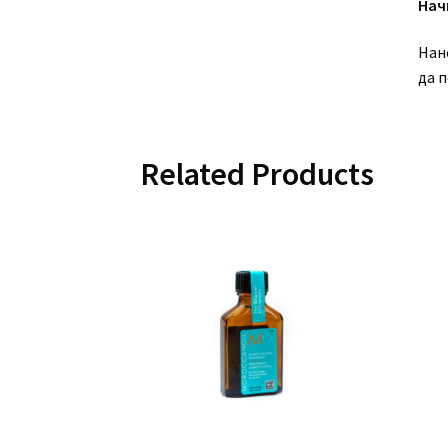
Нач
Нан
да п
Related Products