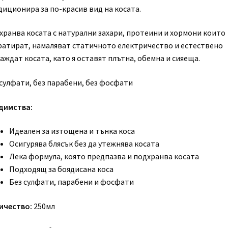
диционира за по-красив вид на косата.
хранва косата с натурални захари, протеини и хормони които
ратират, намаляват статичното електричество и естествено
аждат косата, като я оставят плътна, обемна и сияеща.
 сулфати, без парабени, без фосфати
димства:
Идеален за изтощена и тънка коса
Осигурява блясък без да утежнява косата
Лека формула, която предпазва и подхранва косата
Подходящ за боядисана коса
Без сулфати, парабени и фосфати
ичество:
250мл