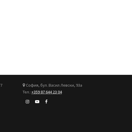
77
София, бул. Васил Левски, 93а
Тел.:
+359 87 644 23 04