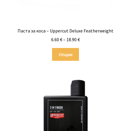
page
Паста за коса – Uppercut Deluxe Featherweight
Price
6.60
€
–
18.90
€
range:
This
6.60 €
Опции
product
through
has
18.90 €
multiple
variants.
The
options
may
be
chosen
on