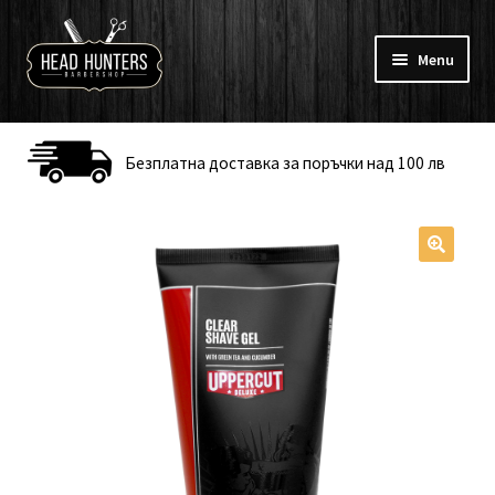
Skip
Skip
to
to
Menu
navigation
content
Към барбершоп
Безплатна доставка за поръчки над 100 лв
Koca
Брада и мустаци
Бръснене и тяло
Брандове
Профил
Онлайн Курсове