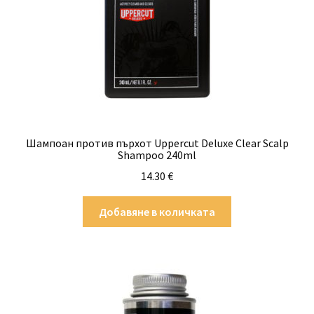
chosen
on
the
product
page
Шампоан против пърхот Uppercut Deluxe Clear Scalp
Shampoo 240ml
14.30
€
Добавяне в количката