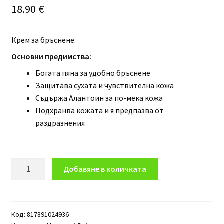
18.90
€
Крем за бръснене.
Основни предимства:
Богата пяна за удобно бръснене
Защитава сухата и чувствителна кожа
Съдържа Алантоин за по-мека кожа
Подхранва кожата и я предпазва от
раздразнения
количество
Добавяне в количката
за
Крем
за
бръснене
Код:
817891024936