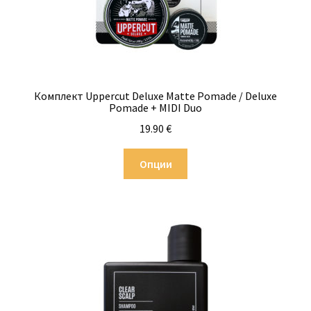
Комплект Uppercut Deluxe Matte Pomade / Deluxe
Pomade + MIDI Duo
19.90
€
This
Опции
product
has
multiple
variants.
The
options
may
be