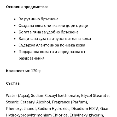
Основни предимства:
За рутинно бръснене
Създава пяна с четка или дори с ръце
Богата пяна за удобно бръснене
Защитава сухата и чувствителна кожа
Съдържа Алантоин за по-мека кожа
Подхранва кожата и я предпазва от
раздразнения
Количество:
120гр
Състав:
Water (Aqua), Sodium Cocoyl Isethionate, Glycol Stearate,
Stearic, Cetearyl Alcohol, Fragrance (Parfum),
Phenoxyethanol, Sodium Hydroxide, Disodium EDTA, Guar
Hydroxypropyltrimonium Chloride, Ethylhexylglycerin,