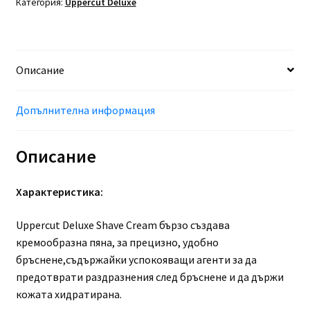
Категория:
Uppercut Deluxe
Uppercut
Deluxe
Deluxe
Shave
Описание
Cream
120g
Допълнителна информация
Описание
Характеристика:
Uppercut Deluxe Shave Cream бързо създава
кремообразна пяна, за прецизно, удобно
бръснене,съдържайки успокояващи агенти за да
предотврати раздразнения след бръснене и да държи
кожата хидратирана.