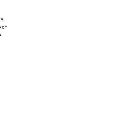
ВА
о от
о