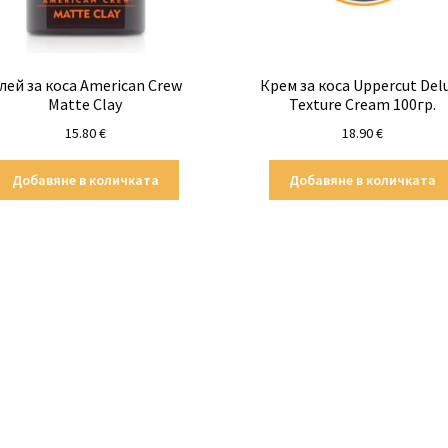
лей за коса American Crew
Крем за коса Uppercut Del
Matte Clay
Texture Cream 100гр.
15.80
€
18.90
€
Добавяне в количката
Добавяне в количката