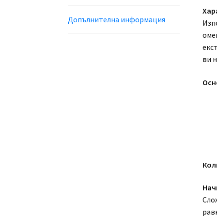
Хар
Допълнителна информация
Изпо
оме
екс
ви н
Осн
Кол
Нач
Сло
равн