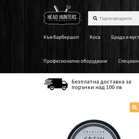
Skip
Skip
Търсене
Търсене
to
to
за:
navigation
content
Към барбершоп
Koca
Брада и мус
Професионално оборудване
Специал
Безплатна доставка за
поръчки над 100 лв