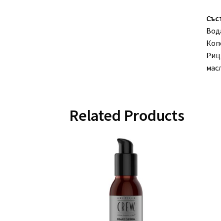
Със
Вод
Коп
Риц
мас
Related Products