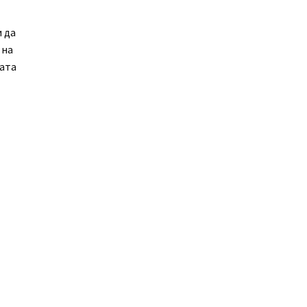
 да
 на
ката