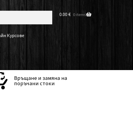
0.00
€
0 items
йн Курсове
Връщане и замяна на
поръчани стоки