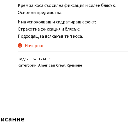
Крем за коса със силна фиксация и силен блясък.
Основни предимства:
Има успокояващ и хидратиращ ефект;
Страхотна фиксация и блясък;
Подходящ за всякакъв тип коса.
Изчерпан
Код:
738678174135
Категории:
American Crew
,
Кремове
исание