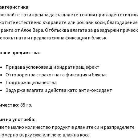
актеристика:
лзвайте този крем за да създадете точния пригладен стил или
котите естествено къдравите или рошави коси, благодарение
тракта от Алое Вера. Отблъсква влагата за да задържи причес
епокътната и предлага силна фиксация и блясък.
овни предимства:
Придава успокояващ и хидратиращ ефект
Отговорен за страхотната фиксация и блясък
Поддържащи качества
Задържа влагата и действа като анти-оксидант
ичество:
85 гр.
ин на употреба:
жете малко количество продукт в дланите си и разпределете
омерно върху суха или леко влажна коса.