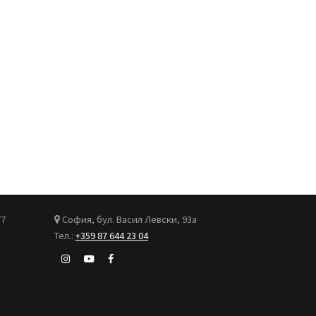
77
София, бул. Васил Левски, 93а
Тел.:
+359 87 644 23 04