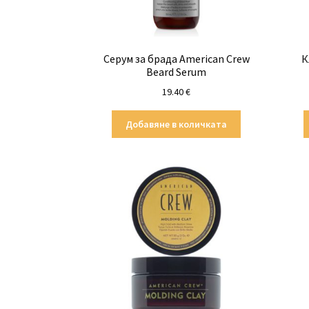
Серум за брада American Crew
К
Beard Serum
19.40
€
Добавяне в количката