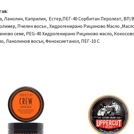
тав:
а, Ланолин, Каприлик, Естер,ПЕГ-40 Сорбитан Перолеат, ВП/
олимер, Пчелен восък , Хидрогенирано Рициново Масло ,Масл
иново семе, PEG-40 Хидрогенирано Рициново масло, Кокосов
ло, Ланолинов восък, Феноксиетанол, ПЕГ-10 С