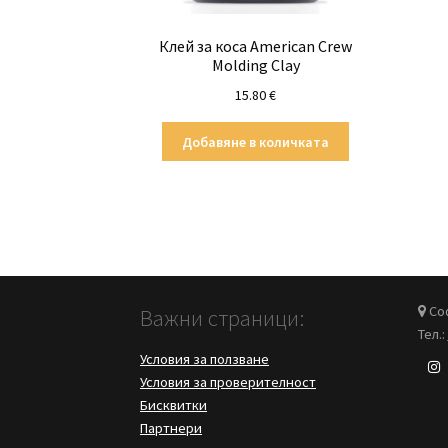
Клей за коса American Crew
Molding Clay
15.80
€
Добавяне в количката
Соф
Важни страници:
Тел.:
Условия за ползване
Условия за проверителност
Бисквитки
Партнери