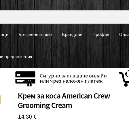
таци
Бръснене и тяло
Брандове
Профил
Онла
ни предложения
Сигурно заплащане онлайн
или чрез наложен платеж
Крем за коса American Crew
Grooming Cream
14.80
€