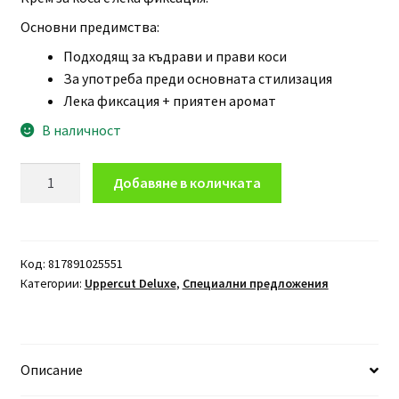
Основни предимства:
Подходящ за къдрави и прави коси
За употреба преди основната стилизация
Лека фиксация + приятен аромат
В наличност
количество
Добавяне в количката
за
Крем
за
коса
Код:
817891025551
Категории:
Uppercut Deluxe
,
Специални предложения
Uppercut
Deluxe
Control
Cream
Описание