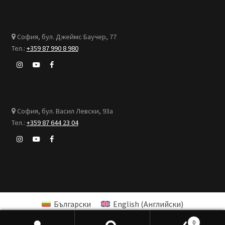
София, бул. Джеймс Баучер, 77
Тел.:
+359 87 990 8 980
София, бул. Васил Левски, 93а
Тел.:
+359 87 644 23 04
Български
English
(
Английски
)
简体中文
(
Китайски (опростен)
)
0