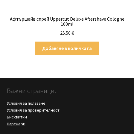
Афтършейв спрей Uppercut Deluxe Aftershave Cologne
100ml
25.50
€
Добавяне в количката
Важни страници:
Условия за ползване
Условия за проверителност
Бисквитки
Партнери