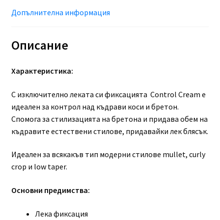
Допълнителна информация
Описание
Характеристика:
С изключително леката си фиксацията Control Cream е
идеален за контрол над къдрави коси и бретон.
Спомога за стилизацията на бретона и придава обем на
къдравите естествени стилове, придавайки лек блясък.
Идеален за всякакъв тип модерни стилове mullet, curly
crop и low taper.
Основни предимства:
Лека фиксация