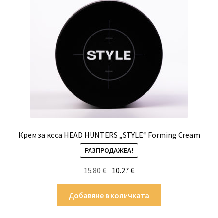
Крем за коса HEAD HUNTERS „STYLE“ Forming Cream
РАЗПРОДАЖБА!
Original
Текущата
15.80
€
10.27
€
price
цена
was:
е:
Добавяне в количката
15.80 €.
10.27 €.