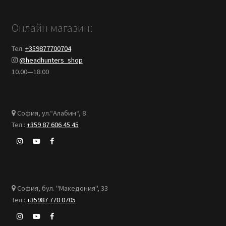
Онлайн магазин:
Тел.
+359877700704
@headhunters_shop
10.00—18.00
София, ул.“Алабин“, 8
Тел.:
+359 87 606 45 45
София, бул. "Македония", 33
Тел.:
+35987 770 0705