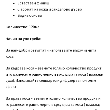
Естествен финиш
С аромат на кожа и сандалово дърво
Водна основа
Количество
: 120мл
Начин на употреба:
За най-добри резултати използвайте върху измита
коса.
За къдрава коса – вземете голямо количество продукт
и го разнесете равномерно върху цялата коса ( влажна/
суха). Използвайте сешоар или дифузер за по-голям
ефект.
За права коса – вземете голямо количество продукт и
го разнесете равномерно върху цялата коса ( влажна/