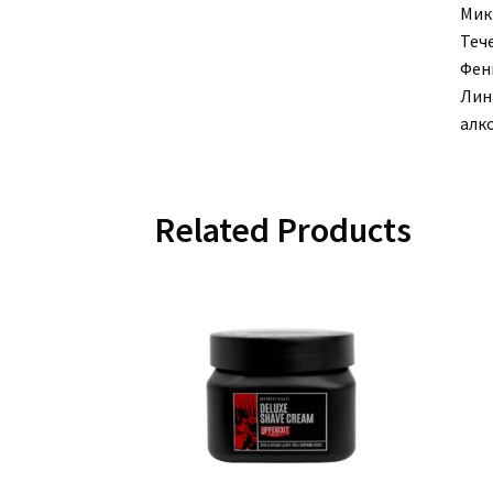
Мик
Теч
Фен
Лин
алк
Related Products