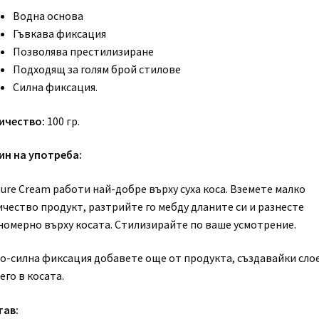
Водна основа
Гъвкава фиксация
Позволява престилизиране
Подходящ за голям брой стилове
Силна фиксация.
ичество:
100 гр.
ин на употреба:
ure Cream работи най-добре върху суха коса. Вземете малко
ичество продукт, разтрийте го мебду дланите си и разнесте
номерно върху косата. Стилизирайте по ваше усмотрение.
по-силна фиксация добавете още от продукта, създавайки сло
его в косата.
тав: