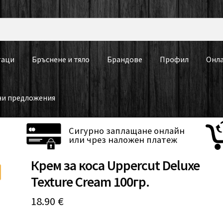
таци
Бръснене и тяло
Брандове
Профил
Онла
ни предложения
Сигурно заплащане онлайн
или чрез наложен платеж
Крем за коса Uppercut Deluxe
Texture Cream 100гр.
18.90
€