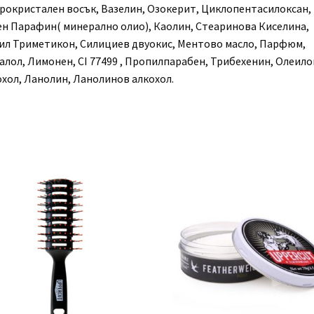
рокристален восък, Вазелин, Озокерит, Циклопентасилоксан,
ен Парафин( минерално олио), Каолин, Стеаринова Киселина,
ил Триметикон, Силициев двуокис, Ментово масло, Парфюм,
алол, Лимонен, CI 77499 , Пропилпарабен, Трибехенин, Олеило
охол, Ланолин, Ланолинов алкохол.