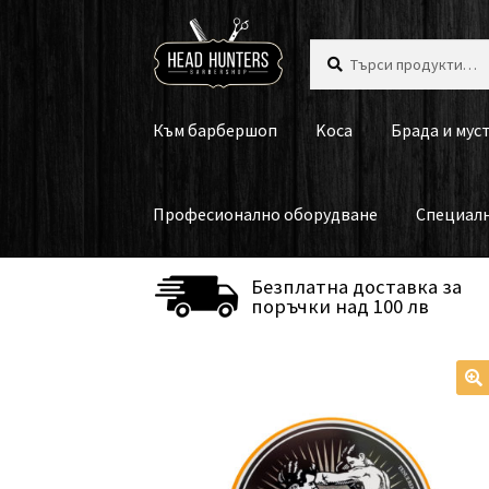
Skip
Skip
Търсене
Търсене
to
to
за:
navigation
content
Към барбершоп
Koca
Брада и мус
Професионално оборудване
Специал
Безплатна доставка за
поръчки над 100 лв