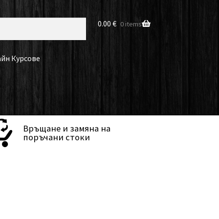
0.00
€
0 items
йн Курсове
Връщане и замяна на
поръчани стоки