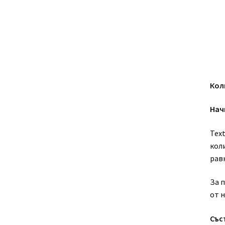
Кол
Нач
Text
кол
рав
За 
от н
Със