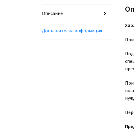
Оп
Описание
Хар
Допълнителна информация
Прид
Под
спе
пре
При
вос
нуж
Пер
Пре