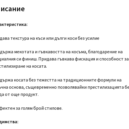
исание
актеристика:
ава текстура на къси или дълги коси без усилие
държа мекотата и гъвкавостта на косъма, благодарение на
циалния си финиш. Придава гъвкава фискация и способност за
стилизиране на косата.
държа косата без тежестта на традиционните формули на
ъчна основа, същевременно позволявайки престилизацията б
да от още продукт.
фектен за голям брой стилове.
димства: