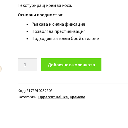
Текстуриращ крем за коса.
Основни предимства:
Гъвкава и силна фиксация
Позволява престилизация
Подходящ за голям брой стилове
количество
Добавяне в количката
за
Крем
за
коса
Код:
8178910252803
Категории:
Uppercut Deluxe
,
Кремове
Uppercut
Deluxe
Texture
Cream
100гр.