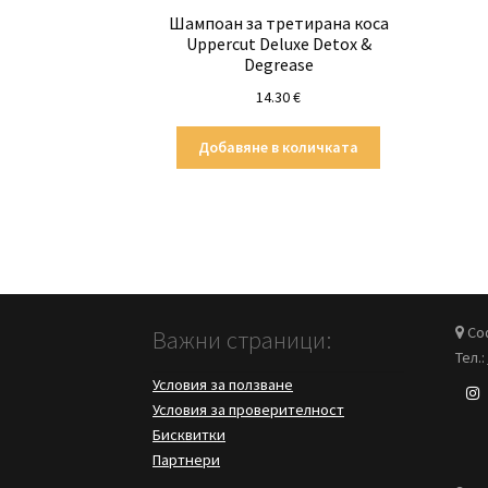
Шампоан за третирана коса
Uppercut Deluxe Detox &
Degrease
14.30
€
Добавяне в количката
Соф
Важни страници:
Тел.:
Условия за ползване
Условия за проверителност
Бисквитки
Партнери