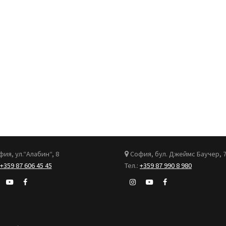
ия, ул.“Алабин“, 8
София, бул. Джеймс Баучер, 
+359 87 606 45 45
Тел.:
+359 87 990 8 980