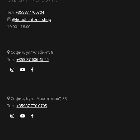
Тел.
+359877700704
@headhunters_shop
10.00—18.00
София, ул.“Алабин“, 8
Тел.:
+359 87 606 45 45
София, бул. "Македония", 33
Тел.:
+35987 770 0705