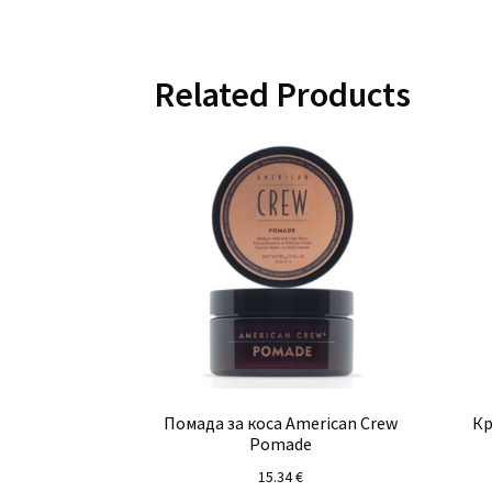
Related Products
Помада за коса American Crew
Кр
Pomade
15.34
€