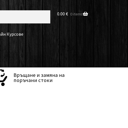
0.00
€
0 items
йн Курсове
Връщане и замяна на
поръчани стоки