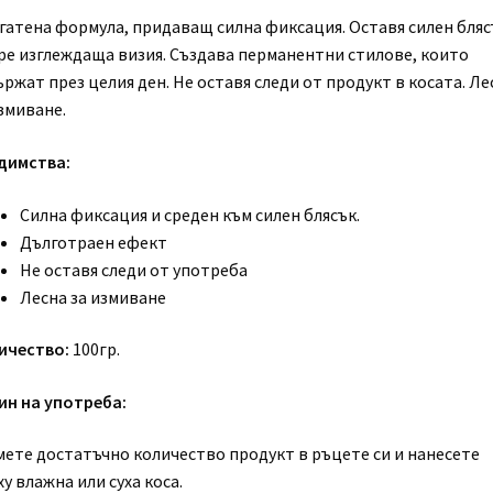
гатена формула, придаващ силна фиксация. Оставя силен бляс
ре изглеждаща визия. Създава перманентни стилове, които
ржат през целия ден. Не оставя следи от продукт в косата. Ле
змиване.
димства:
Силна фиксация и среден към силен блясък.
Дълготраен ефект
Не оставя следи от употреба
Лесна за измиване
ичество:
100гр.
ин на употреба:
мете достатъчно количество продукт в ръцете си и нанесете
у влажна или суха коса.