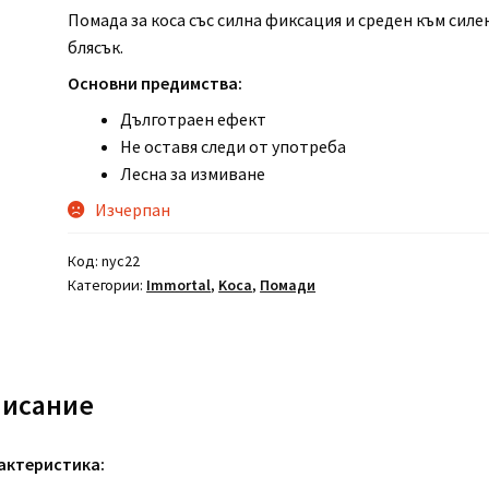
Помада за коса със силна фиксация и среден към силе
блясък.
Основни предимства:
Дълготраен ефект
Не оставя следи от употреба
Лесна за измиване
Изчерпан
Код:
nyc22
Категории:
Immortal
,
Koca
,
Помади
исание
актеристика: