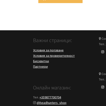
Соф
Важни страници:
Тел.:
Условия за ползване
Условия за проверителност
Бисквитки
Партнери
Соф
Тел.:
Онлайн магазин:
Тел.
+359877700704
@headhunters_shop