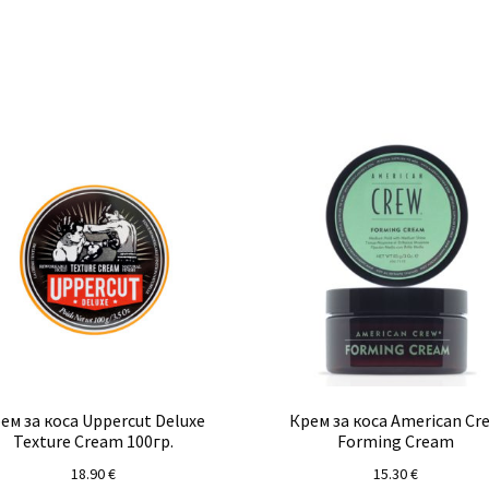
ем за коса Uppercut Deluxe
Крем за коса American Cr
Texture Cream 100гр.
Forming Cream
18.90
€
15.30
€