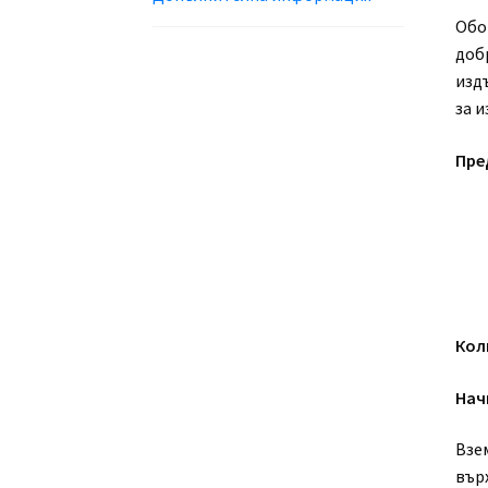
Обо
доб
издъ
за и
Пре
Кол
Нач
Взе
върх