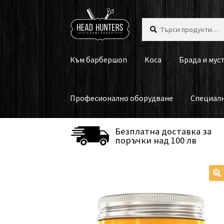
Skip
Skip
Търсене
Търсене
to
to
за:
navigation
content
Към барбершоп
Koca
Брада и мус
Професионално оборудване
Специал
Безплатна доставка за
поръчки над 100 лв