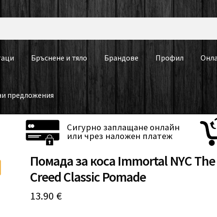
таци
Бръснене и тяло
Брандове
Профил
Онла
ни предложения
Сигурно заплащане онлайн
или чрез наложен платеж
Помада за коса Immortal NYC The
Creed Classic Pomade
13.90
€