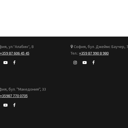
ия, ул.“Алабин“, 8
София, бул. Джеймс Баучер, 
+359 87 606 45 45
Тел.:
+359 87 990 8 980
ия, бул. "Македония", 33
+35987 770 0705