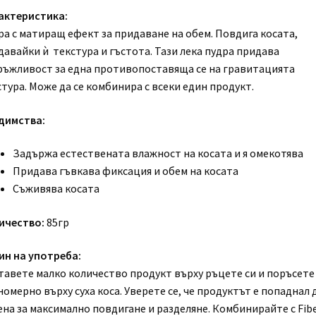
актеристика:
ра с матиращ ефект за придаване на обем. Повдига косата,
давайки ѝ текстура и гъстота. Тази лека пудра придава
ръжливост за една противопоставяща се на гравитацията
тура. Може да се комбинира с всеки един продукт.
димства:
Задържа естествената влажност на косата и я омекотява
Придава гъвкава фиксация и обем на косата
Съживява косата
ичество:
85гр
ин на употреба:
тавете малко количество продукт върху ръцете си и поръсете
омерно върху суха коса. Уверете се, че продуктът е попаднал 
ена за максимално повдигане и разделяне. Комбинирайте с Fib