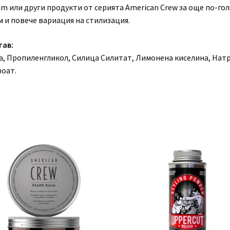
m или други продукти от серията American Crew за още по-го
м и повече вариация на стилизация.
тав:
а, Пропиленгликол, Силица Силитат, Лимонена киселина, Нат
зоат.