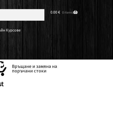
0.00
€
0 items
йн Курсове
Връщане и замяна на
поръчани стоки
st