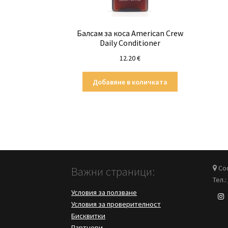
Балсам за коса American Crew
Daily Conditioner
12.20
€
Добавяне в количката
Соф
Важни страници:
Тел.:
Условия за ползване
Условия за проверителност
Бисквитки
Партнери