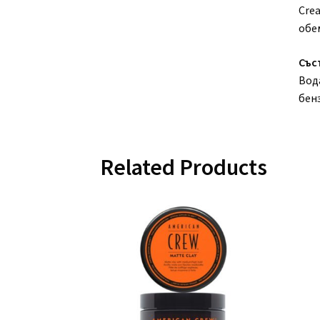
Crea
обе
Със
Вод
бен
Related Products