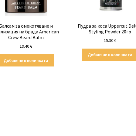
Балсам за омекотяване и
Пудра за коса Uppercut Del
лизация на брада American
Styling Powder 20гр
Crew Beard Balm
15.30
€
19.40
€
Добавяне в количката
Добавяне в количката