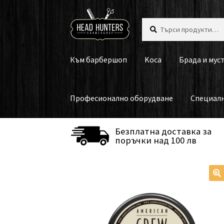
Skip
Skip
Търсене
Търсене
to
to
за:
navigation
content
Към барбершоп
Koca
Брада и мус
Професионално оборудване
Специал
Безплатна доставка за
поръчки над 100 лв