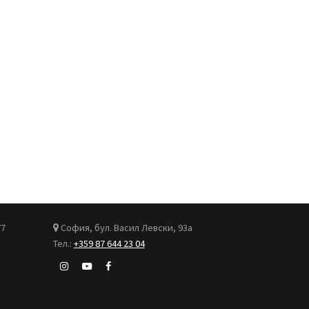
77
София, бул. Васил Левски, 93а
Тел.:
+359 87 644 23 04