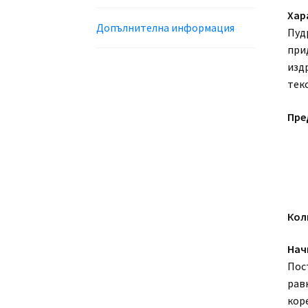
Хар
Допълнителна информация
Пуд
при
изд
текс
Пре
Кол
Нач
Пос
равн
кор