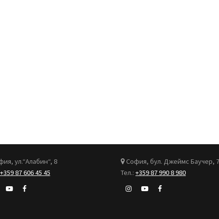
ия, ул.“Алабин“, 8
София, бул. Джеймс Баучер, 
+359 87 606 45 45
Тел.:
+359 87 990 8 980