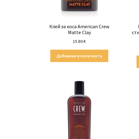
Клей за коса American Crew
Matte Clay
сти
15.80
€
Добавяне в количката