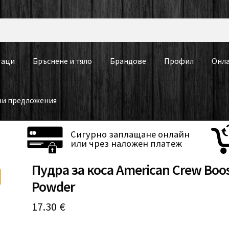
таци
Бръснене и тяло
Брандове
Профил
Онла
ни предложения
Сигурно заплащане онлайн
или чрез наложен платеж
Пудра за коса American Crew Boo
Powder
17.30
€