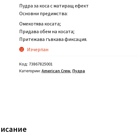
Пудра за коса с матиращ ефект
Основни предимства:
Омекотява косата;
Придава обем на косата;
Притежава гъвкава фиксация.
Изчерпан
Код:
73867825001
Категории:
American Crew
,
Пудра
исание