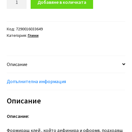
Добавяне в количката
за
Текстуриращ
клей
за
Код:
7290016033649
Категория:
Глини
коса
MOROCCANOIL
Texture
Clay
Описание
75мл
Допълнителна информация
Описание
Описание:
Формиращ клей , който дефинира и оформя, подходящ