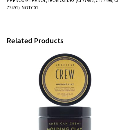
PHENOXYETHANOL, IRON OXIDES (CI 77492, CI 77499, CI
77491). MOTC01
Related Products