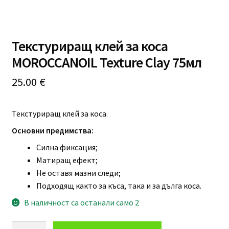
Професионално оборудване
Текстуриращ клей за коса
Специални предложения
MOROCCANOIL Texture Clay 75мл
25.00
€
Текстуриращ клей за коса.
Основни предимства:
Силна фиксация;
Матиращ ефект;
Не оставя мазни следи;
Подходящ както за къса, така и за дълга коса.
В наличност са останали само 2
количество