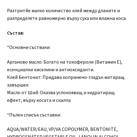
Разтритйе малко количество клей между дланите и
разпределете равномерно върху суха или влажна коса.
Състав:
*Основни състваки:
Арганово масло: Богато на токофероли (Витамин E),
есенциални киселини и антиоксиданти.
Клей Бентонит: Придава копринено-гладък матиращ
завършек
Масло от Ший: Оказва успокояващ и хидратиращ
ефект, върху косата и скалпа
*Пълен списък съставки:
AQUA/WATER/EAU, VP/VA COPOLYMER, BENTONITE,
HYDROGENATED VEGETABLE OIL, LANOLIN ALCOHOL,