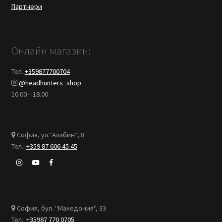
Партнери
Онлайн магазин:
Тел.
+359877700704
@headhunters_shop
10.00—18.00
София, ул.“Алабин“, 8
Тел.:
+359 87 606 45 45
София, бул. "Македония", 33
Тел.:
+35987 770 0705