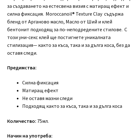
за създаването на естесвена визия с матиращ ефект и
силна фиксация. Moroccanoil® Texture Clay съдържа
бленд от Арганово масло, Масло от Ший и клей
бентонит подходящ за по-неподредените стилове. С
този уни-секс клей ще постигнете уникалната
стилизация— както за къса, така и за дълга коса, без да
оставя следи.
Предимства:
Силна фиксация
Матиращ ефект
Не оставя мазни следи
Подходящ както за къса, така и за дълга коса
Количество:
75мл.
Начин на употреба: