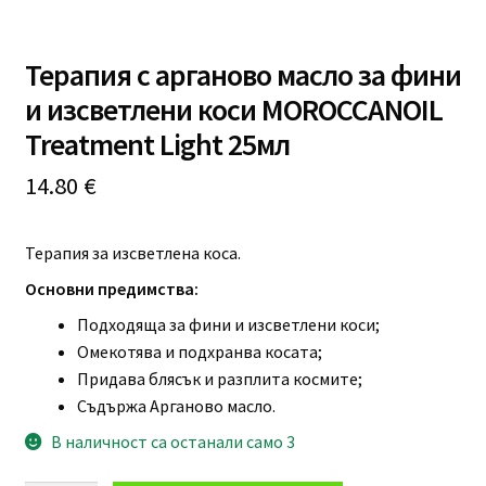
Професионално оборудване
Терапия с арганово масло за фини
Специални предложения
и изсветлени коси MOROCCANOIL
Treatment Light 25мл
14.80
€
Терапия за изсветлена коса.
Основни предимства:
Подходяща за фини и изсветлени коси;
Омекотява и подхранва косата;
Придава блясък и разплита космите;
Съдържа Арганово масло.
В наличност са останали само 3