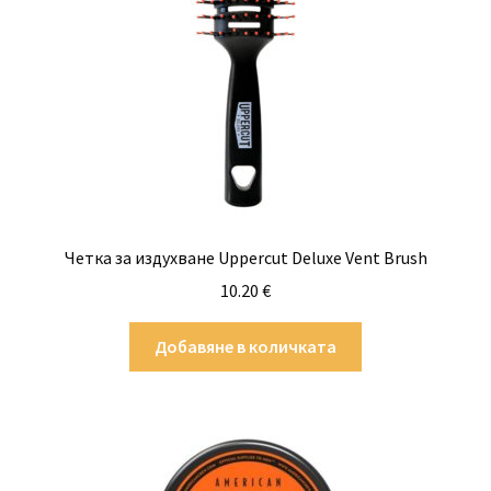
Четка за издухване Uppercut Deluxe Vent Brush
10.20
€
Добавяне в количката