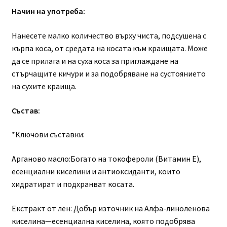
Начин на употреба:
Нанесете малко количество върху чиста, подсушена с
кърпа коса, от средата на косата към краищата. Може
да се прилага и на суха коса за приглаждане на
стърчащите кичури и за подобряване на сустоянието
на сухите краища.
Състав:
*Ключови съставки:
Арганово масло:Богато на токофероли (Витамин E),
есенциални киселини и антиоксиданти, които
хидратират и подхранват косата.
Екстракт от лен: Добър източник на Алфа-линоленова
киселина—есенциална киселина, която подобрява