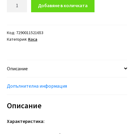
количество
Добавяне в количката
за
Терапия
с
арганово
Код:
7290011521653
Категория:
Koca
масло
за
фини
и
Описание
изсветлени
коси
MOROCCANOIL
Допълнителна информация
Treatment
Light
Описание
25мл
Характеристика: