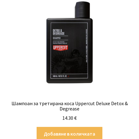
Шампоан за третирана коса Uppercut Deluxe Detox &
Degrease
14.30
€
Добавяне в количката