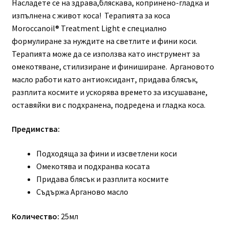
Насладете се на здрава,бляскава, копринено-гладка и
изпълнена с живот коса! Терапията за коса
Moroccanoil® Treatment Light е специално
формулиране за нуждите на светлите и фини коси.
Терапията може да се използва като инструмент за
омекотяване, стилизиране и финиширане. Аргановото
масло работи като антиоксидант, придава блясък,
разплита космите и ускорява времето за изсушаване,
оставяйки ви с подхранена, подредена и гладка коса.
Предимства:
Подходяща за фини и изсветлени коси
Омекотява и подхранва косата
Придава блясък и разплита космите
Съдържа Арганово масло
Количество:
25мл