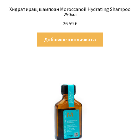
Хидратиращ шампоан Moroccanoil Hydrating Shampoo
250мл
26.59
€
Добавяне в количката