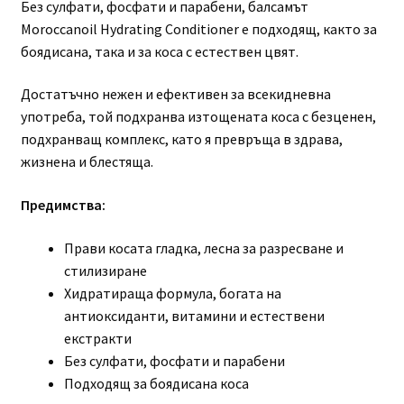
Без сулфати, фосфати и парабени, балсамът
Moroccanoil Hydrating Conditioner е подходящ, както за
боядисана, така и за коса с естествен цвят.
Достатъчно нежен и ефективен за всекидневна
употреба, той подхранва изтощената коса с безценен,
подхранващ комплекс, като я превръща в здрава,
жизнена и блестяща.
Предимства:
Прави косата гладка, лесна за разресване и
стилизиране
Хидратираща формула, богата на
антиоксиданти, витамини и естествени
екстракти
Без сулфати, фосфати и парабени
Подходящ за боядисана коса