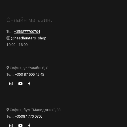
Онлайн магазин:
Тел.
+359877700704
@headhunters_shop
10.00—18.00
София, ул.“Алабин“, 8
Тел.:
+359 87 606 45 45
София, бул. "Македония", 33
Тел.:
+35987 770 0705