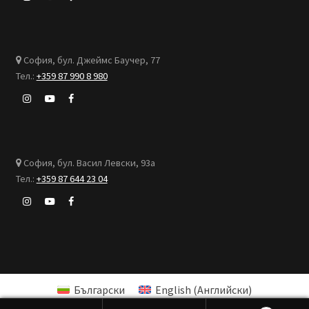
София, бул. Джеймс Баучер, 77
Тел.:
+359 87 990 8 980
София, бул. Васил Левски, 93а
Тел.:
+359 87 644 23 04
Български
English
(
Английски
)