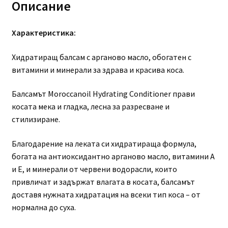
Описание
Характеристика:
Хидратиращ балсам с арганово масло, обогатен с
витамини и минерали за здрава и красива коса.
Балсамът Moroccanoil Hydrating Conditioner прави
косата мека и гладка, лесна за разресване и
стилизиране.
Благодарение на леката си хидратираща формула,
богата на антиоксидантно арганово масло, витамини А
и Е, и минерали от червени водорасли, които
привличат и задържат влагата в косата, балсамът
доставя нужната хидратация на всеки тип коса – от
нормална до суха.