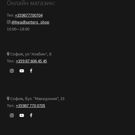
Онлайн магазин:
Тел.
+359877700704
@headhunters_shop
10.00—18.00
София, ул.“Алабин“, 8
Тел.:
+359 87 606 45 45
София, бул. "Македония", 33
Тел.:
+35987 770 0705