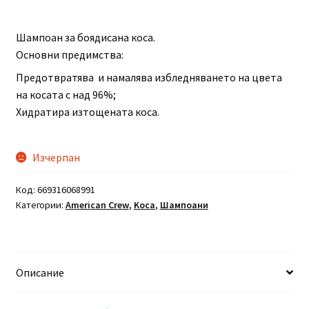
Шампоан за боядисана коса.
Основни предимства:
Предотвратява и намалява избледняването на цвета
на косата с над 96%;
Хидратира изтощената коса.
Изчерпан
Код:
669316068991
Категории:
American Crew
,
Koca
,
Шампоани
Описание