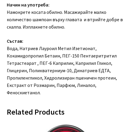
Начин на употреба:
Намокрете косата обилно. Масажирайте малко
количество шампоан върху главата и втрийте добре в
скалпа. Изплакнете обилно.
Състав:
Вода, Натриев Лауроил Метил Изетионат,
Кокамидопропил Бетаин, ПЕГ-150 Пентаеритритил
Тетрастеарат , ПЕГ-6 Каприлик, Каприлил Гликол,
Глицерин, Поликватерниум-10, Динатриев ЕДТА,
Пропиленгликол, Хидролизиран пшеничен протеин,
Екстракт от Розмарин, Парфюм, Линалол,
Феноскиетанол.
Related Products